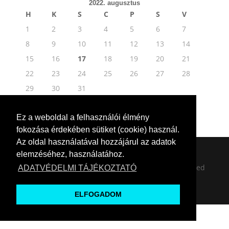
2022. augusztus
H
K
S
C
P
S
V
1
2
3
4
5
6
7
8
9
10
11
12
13
14
15
16
17
18
19
20
21
22
23
24
25
26
27
28
29
30
31
« júl
jan »
Ez a weboldal a felhasználói élmény
fokozása érdekében sütiket (cookie) használ.
Az oldal használatával hozzájárul az adatok
elemzéséhez, használatához.
© 2020 Copyright • Pusztavám | All Rights Reserved
ADATVÉDELMI TÁJÉKOZTATÓ
| created by
Csereklei Anikó
|
Adatkezelési
nyilatkozat
ELFOGADOM