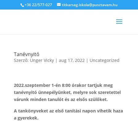
+36 22/577-027
titkarsag.iskola@pusztavam.hu
Tanévnyitó
Szerző:
Unger Vicky
|
aug 17, 2022
|
Uncategorized
2022.szeptember 1-én 8:00 órakor tartjuk meg
tanévnyitó ünnepélyünket, melyre sok szeretettel
várunk minden tanulót és az elsős szülőket.
A tankönyveket az első tanítási napon vihetik haza
a gyerekek.