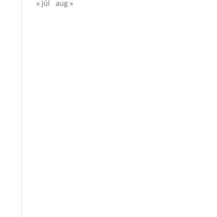
« júl
aug »