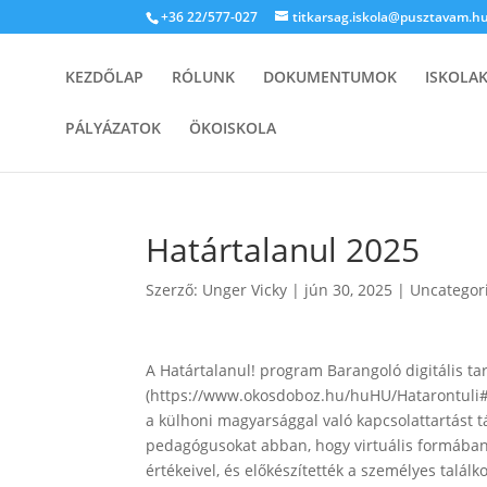
+36 22/577-027
titkarsag.iskola@pusztavam.h
KEZDŐLAP
RÓLUNK
DOKUMENTUMOK
ISKOLA
PÁLYÁZATOK
ÖKOISKOLA
Határtalanul 2025
Szerző:
Unger Vicky
|
jún 30, 2025
|
Uncategor
A Határtalanul! program Barangoló digitális ta
(https://www.okosdoboz.hu/huHU/Hatarontuli#) a
a külhoni magyarsággal való kapcsolattartást t
pedagógusokat abban, hogy virtuális formában
értékeivel, és előkészítették a személyes találk