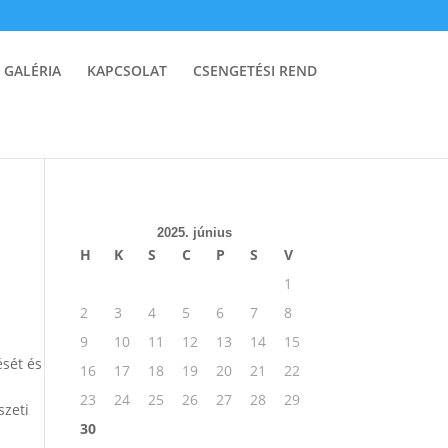
GALÉRIA
KAPCSOLAT
CSENGETÉSI REND
2025. június
H
K
S
C
P
S
V
1
2
3
4
5
6
7
8
9
10
11
12
13
14
15
ését és
16
17
18
19
20
21
22
23
24
25
26
27
28
29
szeti
30