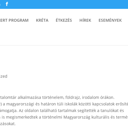
u
KERT PROGRAM
KRÉTA
ÉTKEZÉS
HÍREK
ESEMÉNYEK
ized
rtalomtár alkalmazása történelem, földrajz, irodalom órákon.
 magyarországi és határon túli iskolák közötti kapcsolatok erősít
ámogatja. Az oldalon található tartalmak segítették a tanulókat és
 is megismerkedtek a történelmi Magyarország kulturális és termé
ozásokat.